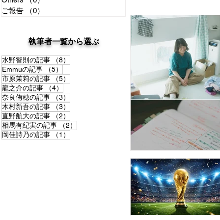
ご報告
（0）
0件の記事
稽古場日記
Favo
​執筆者一覧から選ぶ
8件の記事
水野智則の記事
（8）
Others
ご報告
5件の記事
Emmuの記事
（5）
5件の記事
市原茉莉の記事
（5）
4件の記事
龍之介の記事
（4）
3件の記事
奈良侑穂の記事
（3）
3件の記事
木村新吾の記事
（3）
2件の記事
直野航大の記事
（2）
2件の記事
相馬有紀実の記事
（2）
1件の記事
岡佳詩乃の記事
（1）