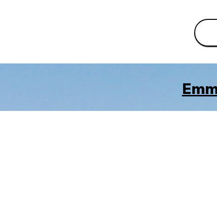
​Emmu