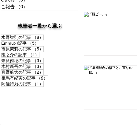
ご報告
（0）
0件の記事
稽古場日記
​執筆者一覧から選ぶ
8件の記事
水野智則の記事
（8）
Favorite
Others
5件の記事
Emmuの記事
（5）
5件の記事
市原茉莉の記事
（5）
4件の記事
龍之介の記事
（4）
3件の記事
奈良侑穂の記事
（3）
3件の記事
木村新吾の記事
（3）
ご報告
2件の記事
直野航大の記事
（2）
2件の記事
相馬有紀実の記事
（2）
1件の記事
岡佳詩乃の記事
（1）