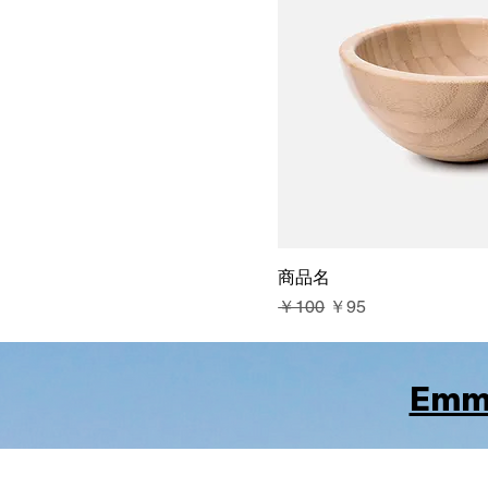
商品名
通常価格
セール価格
￥100
￥95
​Emmu