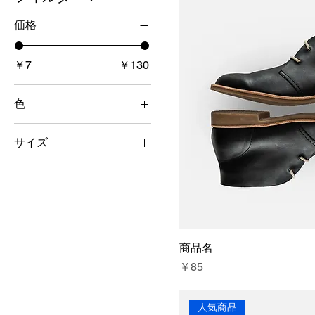
価格
￥7
￥130
色
サイズ
L
M
One size
S
商品名
価格
￥85
人気商品