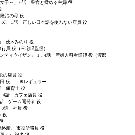
番女子～』 6話 警官と揉める主婦 役
役
公隆治の母 役
リーズ』 3話 正しい日本語を使わない店員 役
1話 茂木みのり 役
話 銀行員 役（三宅唱監督）
セブンティウイザン』 1，4話 産婦人科看護師 役（渡部
ARの店員 役
吉田 役 ※レギュラー
8話 保育士 役
』 4話 カフェ店員 役
6話 ゲーム開発者 役
 8話 社員 役
 役
 役
連絡船』 市役所職員 役
選～』 記者 役