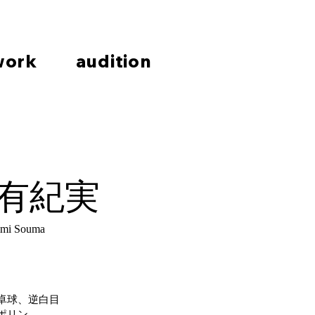
work
audition
有紀実​​
imi Souma
卓球、逆白目
ポリン