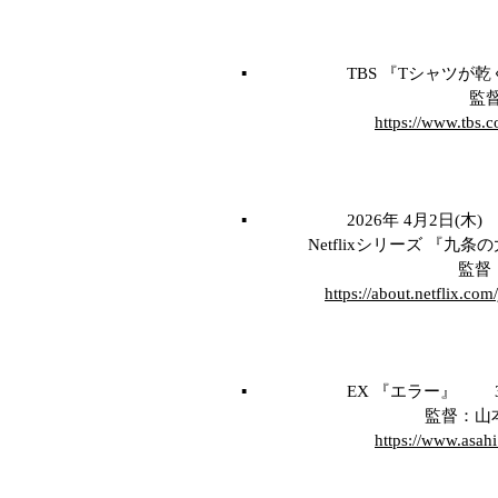
▪️
TBS 『Tシャツが乾
​ 監督：土
https://www.tbs.
▪️ 2026年 4月2日(木)
Netflixシリーズ 『九条の
​ 監督：土
https://about.netflix.com
▪️
EX 『エラー』
3
​ 監督：山本大輔
https://www.asahi