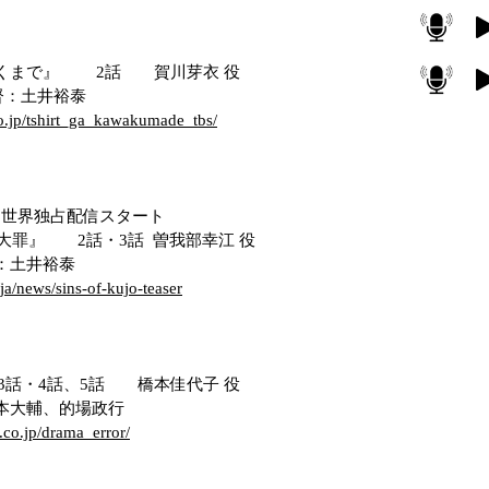
くまで』
2話 賀川芽衣 役
井裕泰
co.jp/tshirt_ga_kawakumade_tbs/
 世界独占配信スタート
大罪』
2話・3話 曽我部幸江 役
井裕泰
/ja/news/sins-of-kujo-teaser
話・4話、5話 橋本佳代子 役
、的場政行
.co.jp/drama_error/