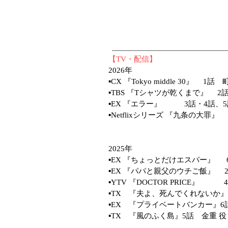
【TV・配信】
2026年
▪️
CX 『Tokyo middle 30』 1
話 町
▪️
TBS 『Tシャツが乾くまで』
2話
▪️EX
『エラー』
3
話・4話、
▪️
Netflixシリーズ 『九条の大罪』
2
2025年
▪️EX 『ちょっとだけエスパー』
▪️
EX 『パパと親父のウチご飯』 
▪️YTV 『DOCTOR PRICE
▪️TX 『夫よ、死んでくれないか
▪️EX 『プライベートバンカー』6
▪️TX 『風のふく島』5話 金重 