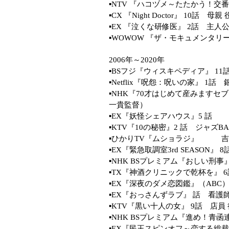
▪️NTV 『ハコヅメ～たたかう！交
▪️CX 『Night Doctor』 10話 母親 
▪️EX 『泣くな研修医』 2話 主人
▪️WOWOW 『ザ・モキュメンタ
2006年～2020年
▪️BSフジ『ウィスキペディア』 1
▪️Netflix『呪怨：呪いの家』 1
▪️NHK『70才はじめて産みます
一貴監督）
▪️EX『妖怪シェアハウス』5 話
▪️KTV『10の秘密』2 話 ジャズB
▪️ひかりTV『ムショラジ』 
▪️EX『緊急取調室3rd SEASON』 
▪️NHK BSプレミアム『おしい刑事
▪️TX『神酒クリニックで乾杯を』 
▪️EX『深夜のダメ恋図鑑』（ABC）
▪️EX『おっさんずラブ』 話 看護師
▪️KTV『黒い十人の女』 9話 店員
▪️NHK BSプレミアム『進め！青函
▪️EX『民王スピンオフ～恋する総裁