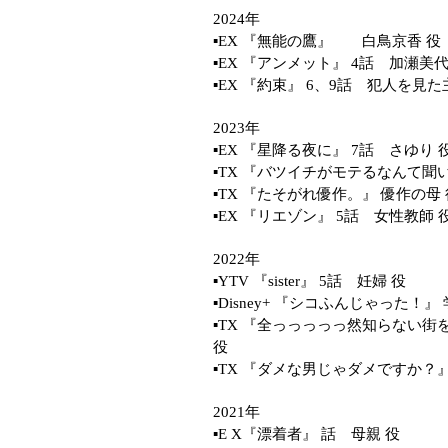
2024年
▪️EX 『無能の鷹』 白鳥京香
▪️EX 『アンメット』 4話 加瀬美代
▪️EX 『約束』 6、9話 犯人を見た
2023年
▪️EX 『星降る夜に』 7話 さゆり 
▪️TX 『バツイチがモテるなん
▪️TX 『たそがれ優作。』 優作の母
▪️EX 『リエゾン』 5話 女性教師 
2022年
▪️YTV 『sister』 5話 妊婦 役
▪️Disney+ 『シコふんじゃった！』
▪️TX 『全っっっっっ然知らない街を
役
▪️TX 『ダメな男じゃダメですか？』
2021年
▪️E X『漂着者』 話 母親 役