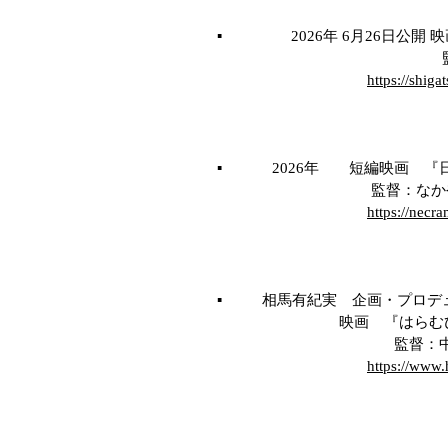
▪️ 2026年 6月26日公開
​ 監督：𠮷
https://shig
▪️ 2026年
短編映画 『
監督：なかやま
https://necr
▪️ 相馬有紀実 企画・プロデ
映画 『はらむひとびと
監督：中嶋
https://www