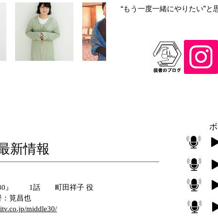
“もう一度一緒にやりたい”と
​ ボ
​最新情報
30』
1話 町田祥子 役
昌也
itv.co.jp/middle30/