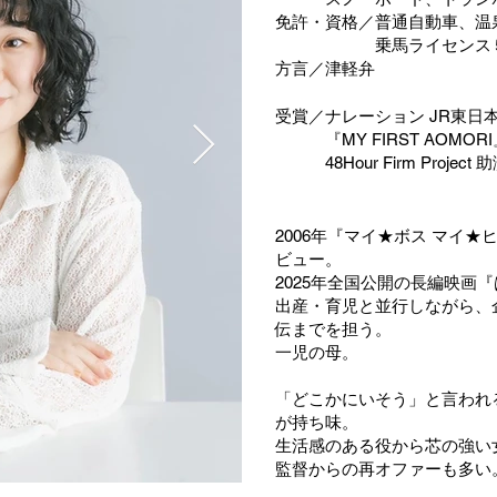
免許・資格／普通自動車、温
乗馬ライセンス５
方言／津軽弁
受賞／ナレーション JR東日本
『MY FIRST AOMOR
48Hour Firm Project
2006年『マイ★ボス マイ
ビュー。
2025年全国公開の長編映画
出産・育児と並行しながら、
伝までを担う。
一児の母。
「どこかにいそう」と言われ
が持ち味。
生活感のある役から芯の強い
監督からの再オファーも多い