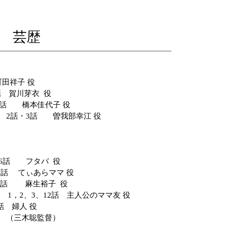
​芸歴
田祥子 役
 賀川芽衣 役
5話 橋本佳代子 役
話・3話 曽我部幸江 役
 6話 フタバ 役
2話 てぃあらママ 役
』 4話 麻生裕子 役
』 1，2、3、12話 主人公のママ友 役
話 婦人 役
役 （三木聡監督）