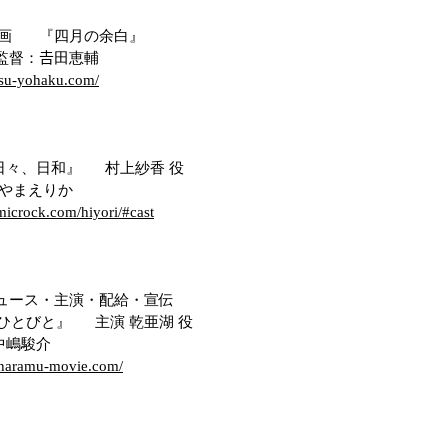
 映画
『四月の余白』
田恵輔
atsu-yohaku.com/
日々、日和』 村上紗香 役
えりか
amicrock.com/hiyori/#cast
ュース・主演・配給・宣伝
』 主演 乾亜湖 役
駿介
.haramu-movie.com/