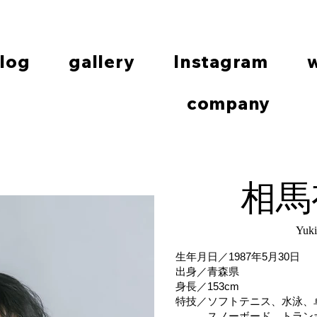
log
gallery
Instagram
company
PHOTO
​相馬
Yuk
生年月日／1987年5月30日
出身／青森県
身長／153cm
特技／ソフトテニス、水泳、
スノーボード、
トラン