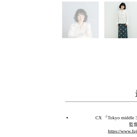
▪️
CX 『Tokyo middle 
​ 監督：筧
https://www.fuj