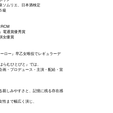
泉ソムリエ、日本酒検定
級
RCM
I』電通賞優秀賞
 助演女優賞
★ヒーロー』早乙女唯役でレギュラーデ
『はらむひとびと』では、
企画・プロデュース・主演・配給・宣
る親しみやすさと、記憶に残る存在感
女性まで幅広く演じ、
。