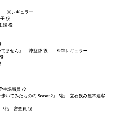
 役 ※レギュラー
子 役
主婦 役
役
て聞いてません』 沖監督 役 ※準レギュラー
 役
役
 学生課職員 役
歩いてみたものの Season2』 5話 立石飲み屋常連客
 3話 審査員 役