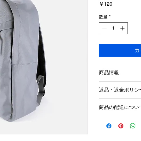
価
￥120
格
数量
*
カ
商品情報
商品の詳細を入力し
返品・返金ポリシ
明に加え、商品の特
しましょう。
返品・返金規約を入
商品の配送につい
だけなかった場合の
ましょう。規約の内
配送地域、料金、所
頼を獲得し、安心し
する情報を入力して
とで、お客様の信頼
ただけます。