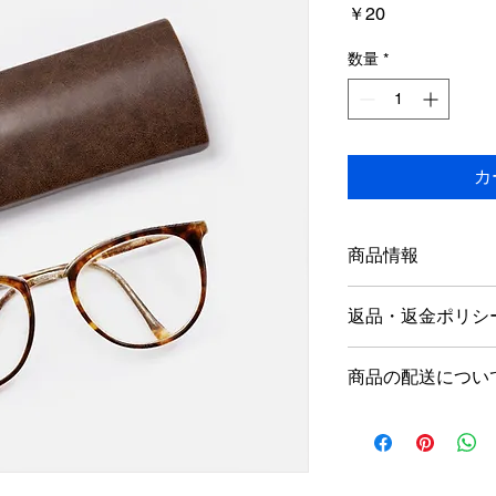
価
￥20
格
数量
*
カ
商品情報
商品の詳細を入力し
返品・返金ポリシ
明に加え、商品の特
しましょう。
返品・返金規約を入
商品の配送につい
だけなかった場合の
ましょう。規約の内
配送地域、料金、所
頼を獲得し、安心し
する情報を入力して
とで、お客様の信頼
ただけます。