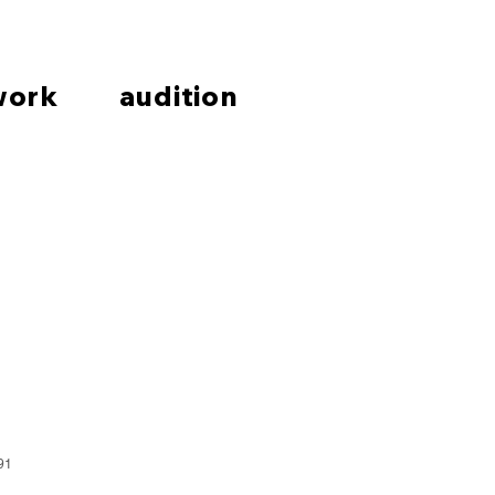
work
audition
91